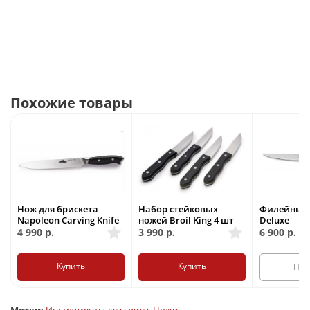
Похожие товары
Нож для брискета
Набор стейковых
Филейный 
Napoleon Carving Knife
ножей Broil King 4 шт
Deluxe
4 990
р.
3 990
р.
6 900
р.
Купить
Купить
Под
Метки:
Инструменты для гриля
,
Ножи