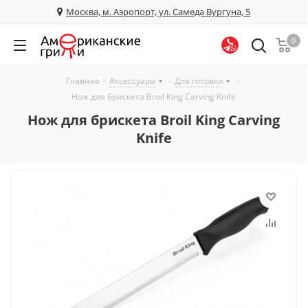
Москва, м. Аэропорт, ул. Самеда Вургуна, 5
0
Главная
-
Аксессуары
-
Для готовки
-
Нож для брискета Broil King Carving Knife
Нож для брискета Broil King Carving
Knife