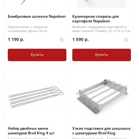
Бамбуковые шпажки Napoleon
Кулинарная спираль для
картофеля Napoleon
Одноразовые, с широким
Вырезает сердцевину картофеля в
основанием. Длина 30 см
виде спирали. Размер: 22 x 2,5 х 3 см
1 190
р.
1 590
р.
Купить
Купить
Набор двойных мини
Узкая подставка для шашлыка
шампуров Broil King 4 шт
с шампурами Broil King
4 заостренные шпажки из
Нержавеющая сталь. 4 сдвоенных