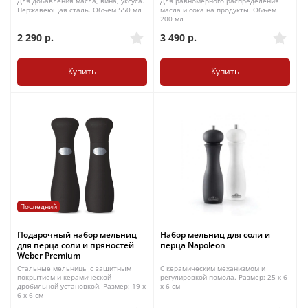
Для добавления масла, вина, уксуса.
Для равномерного распределения
Нержавеющая сталь. Объем 550 мл
масла и сока на продукты. Объем
200 мл
2 290
р.
3 490
р.
Купить
Купить
Последний
Подарочный набор мельниц
Набор мельниц для соли и
для перца соли и пряностей
перца Napoleon
Weber Premium
Стальные мельницы с защитным
С керамическим механизмом и
покрытием и керамической
регулировкой помола. Размер: 25 x 6
дробильной установкой. Размер: 19 x
x 6 см
6 x 6 см