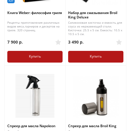
Хит
Книга Weber: философия гриля
Набор для смазывания Broil
King Deluxe
Рецепты приготовления различных
Силиконовая кисточка и емкость для
видов мяса,гарниров и десертов на
соуса из нержавеющей стали.
гриле. 320 страниц
Кисточка: 25.5 х 5 см. Емкость: 10.5 х
10.5 х 5 см.
7 900
р.
3 490
р.
Купить
Купить
Спреер для масла Napoleon
Спреер для масла Broil King