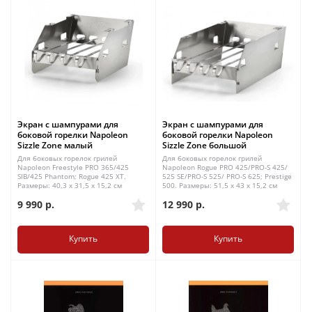
Экран с шампурами для
Экран с шампурами для
боковой горелки Napoleon
боковой горелки Napoleon
Sizzle Zone малый
Sizzle Zone большой
Для боковых горелок грилей
Для боковых горелок грилей
Napoleon Freestyle PRO 365/425
Napoleon Rogue PRO 425/PRO-S 425/
SIB/425 Phantom; Rogue 425 XT.
525 SE/PRO-S 525/ PRO-S 625; Prestige
Размеры: 40,3 х 31,5 х 15,2 см
500. Размеры: 51,5 х 43 х 15,2 см
9 990
р.
12 990
р.
Купить
Купить