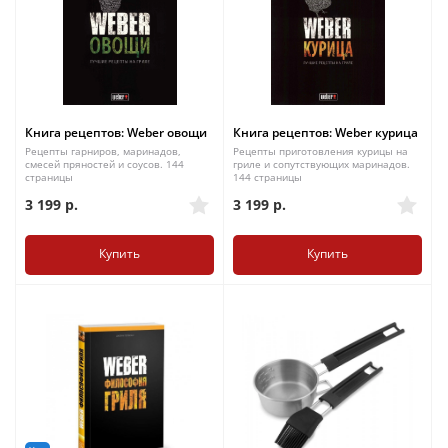
Книга рецептов: Weber овощи
Книга рецептов: Weber курица
Рецепты гарниров, маринадов,
Рецепты приготовления курицы на
смесей пряностей и соусов. 144
гриле и сопутствующих маринадов.
страницы
144 страницы
3 199
р.
3 199
р.
Купить
Купить