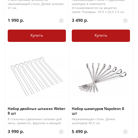
нержавеющей стали. Длина шпажек
шампура в комплекте.
31 см.
Устанавливается на решетку
гриля. Размеры: 29,5 x 20,5 x 5 см
1 990
р.
3 490
р.
Купить
Купить
Набор двойных шпажек Weber
Набор шампуров Napoleon 8
8 шт
шт
8 стальных сдвоенных шпажек для
Нержавеющая сталь. Длина
мяса, креветок, фруктов и овощей.
шампуров 40,5 см
3 990
р.
5 490
р.