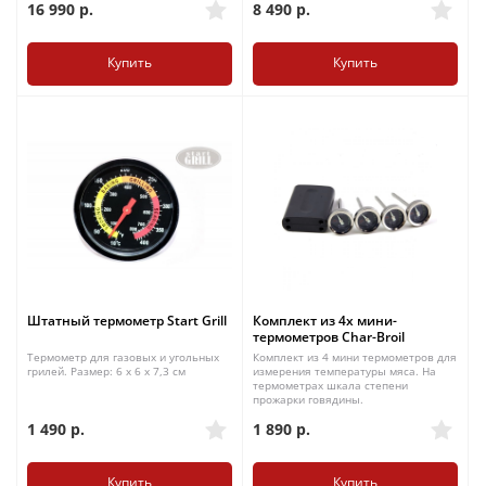
16 990
р.
8 490
р.
Купить
Купить
Штатный термометр Start Grill
Комплект из 4х мини-
термометров Char-Broil
Термометр для газовых и угольных
Комплект из 4 мини термометров для
грилей. Размер: 6 x 6 x 7,3 см
измерения температуры мяса. На
термометрах шкала степени
прожарки говядины.
1 490
р.
1 890
р.
Купить
Купить