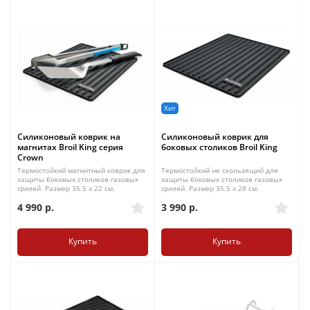
Хит
Силиконовый коврик на
Силиконовый коврик для
магнитах Broil King серия
боковых столиков Broil King
Crown
Термостойкий магнитный коврик для
Термостойкий не скользящий для
защиты боковых столиков газовых
защиты боковых столиков газовых
грилей. Размер 35.5 х 22 см.
грилей. Размер 35.5 х 28 см.
4 990
р.
3 990
р.
Купить
Купить