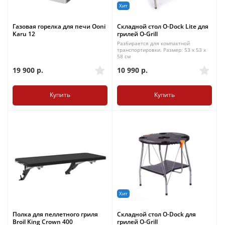
Хит
Газовая горелка для печи Ooni
Складной стол O-Dock Lite для
Karu 12
грилей O-Grill
Разбирается для компактной
транспортировки. Размер: 53 x 53 x
58 см
19 900
р.
10 990
р.
Купить
Купить
Хит
Полка для пеллетного гриля
Складной стол O-Dock для
Broil King Crown 400
грилей O-Grill