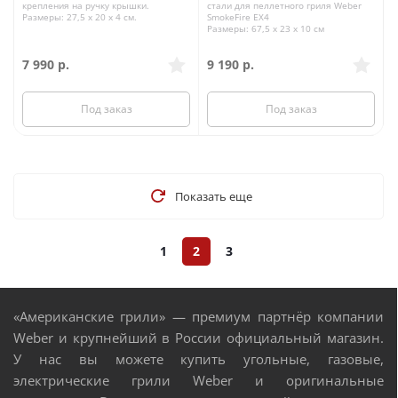
крепления на ручку крышки.
стали для пеллетного гриля Weber
Размеры: 27,5 x 20 x 4 см.
SmokeFire EX4
Размеры: 67,5 x 23 x 10 см
7 990
р.
9 190
р.
Под заказ
Под заказ
Показать еще
1
2
3
«Американские грили» — премиум партнёр компании
Weber и крупнейший в России официальный магазин.
У нас вы можете купить угольные, газовые,
электрические грили Weber и оригинальные