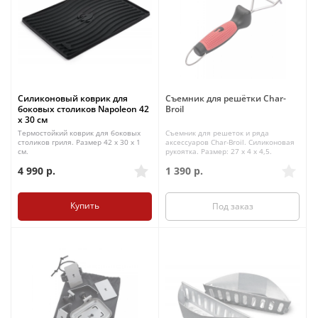
Силиконовый коврик для
Съемник для решётки Char-
боковых столиков Napoleon 42
Broil
x 30 см
Термостойкий коврик для боковых
Съемник для решеток и ряда
столиков гриля. Размер 42 х 30 х 1
аксессуаров Char-Broil. Силиконовая
см.
рукоятка. Размер: 27 x 4 x 4,5.
4 990
р.
1 390
р.
Купить
Под заказ