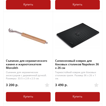
Купить
Купить
Съемник для керамического
Силиконовый коврик для
камня и жароотсекателя
боковых столиков Napoleon 36
Monolith
x 26 см
Съемник для керамических
Термостойкий коврик для боковых
аксессуаров с деревянной ручкой.
столиков гриля. Размер 36 х 26 х 1
Размеры: 33.5 x 2.8 x 2.5 см.
см.
3 200
р.
3 490
р.
Купить
Купить