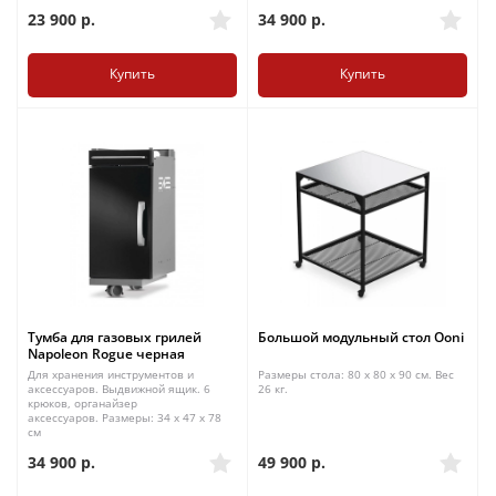
23 900
р.
34 900
р.
Купить
Купить
Тумба для газовых грилей
Большой модульный стол Ooni
Napoleon Rogue черная
Для хранения инструментов и
Размеры стола: 80 x 80 x 90 см. Вес
аксессуаров. Выдвижной ящик. 6
26 кг.
крюков, органайзер
аксессуаров. Размеры: 34 х 47 х 78
см
34 900
р.
49 900
р.