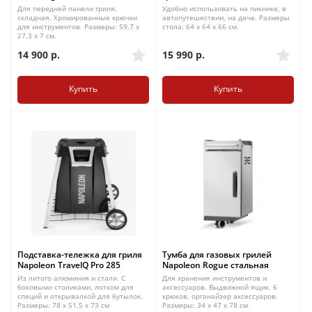
Для передней панели гриля,
Удобно использовать на пикнике, в
складная. Хромированные крючки
автопутешествии, на даче. Размеры
для инструментов. Размеры: 59,7 x
стола: 64 x 64 x 66 см.
27,3 x 7 см.
14 900
р.
15 990
р.
Купить
Купить
Подставка-тележка для гриля
Тумба для газовых грилей
Napoleon TravelQ Pro 285
Napoleon Rogue стальная
Из литого алюминия и стали. С
Для хранения инструментов и
боковыми столиками, лотком для
аксессуаров. Выдвижной ящик. 6
специй и открывалкой для бутылок.
крюков, органайзер аксессуаров.
Размеры: 78 х 51,5 х 73 см
Размеры: 34 х 47 х 78 см