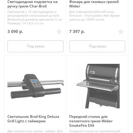
Светодиодная подсветка на
Фонарь для газовых грилей
ручку гриля Char-Broil
Weber
Светильник с 10 светодиодами и
Для освещения рабочей зоны.
регулируемой силиконовой ручкой.
Питание - 3 батарейки ААА. Время
Возможный диаметр крепления 5 см.
работы до 10000 часов.
Размеры: 14 x 8.5 x 5 см
3 090
р.
7 397
р.
Под заказ
Под заказ
Светильник Broil King Deluxe
Передний столик для
Grill Light с таймером
пеллетного гриля Weber
SmokeFire EX4
Две поворотные лампы, таймер. Для
Складной столик из нержавеющей