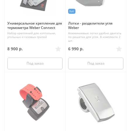
Хит
Универсальное крепление для
Лотки - разделители угля
термометра Weber Connect
Weber
Набор креплений для коптильни,
Алюминиевые лотки удобно двигать
угольных и газовых грилей
по решетке для угля. В комплекте 2
шт.
8 900
р.
6 990
р.
Под заказ
Под заказ