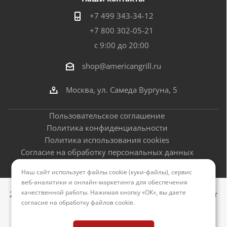
+7 499 343-34-12
+7 800 302-05-21
с 9:00 до 20:00
shop@americangrill.ru
Москва, ул. Самеда Вургуна, 5
Пользовательское соглашение
Политика конфиденциальности
Политика использования cookies
Согласие на обработку персональных данных
Оферта
Наш сайт использует файлы cookie (куки-файлы), сервис
веб-аналитики и онлайн-маркетинга для обеспечения
качественной работы. Нажимая кнопку «ОК», вы даете
2012–2026 © Американские грили - официальный сайт
согласие на обработку файлов cookie
.
Версия для печати